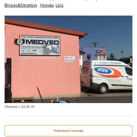
Briggs&Stratton
,
Honda
,
Linz
.
Medved v ALFA IN
Předchozí novinka