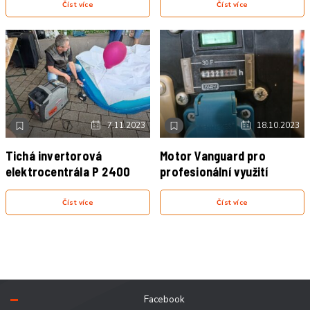
Číst více
Číst více
NOVINKA
VIDEO
NOVINKA
7.11.2023
18.10.2023
Tichá invertorová
Motor Vanguard pro
elektrocentrála P 2400
profesionální využití
Číst více
Číst více
Facebook