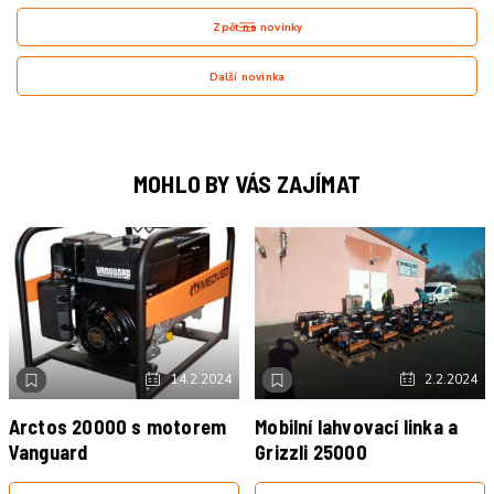
Zpět na novinky
Další novinka
MOHLO BY VÁS ZAJÍMAT
ELEKTROCENTRÁLY ARCTOS
NOVINKA
VIDEO
ELEKTROCENTRÁLY GRIZZLI
NOVINKA
VIDEO
14.2.2024
2.2.2024
Arctos 20000 s motorem
Mobilní lahvovací linka a
Vanguard
Grizzli 25000