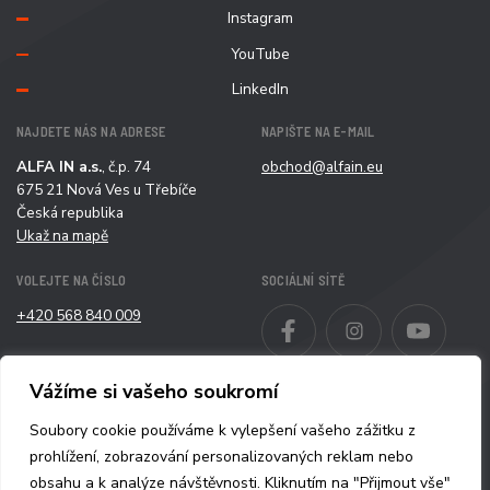
Instagram
YouTube
LinkedIn
NAJDETE NÁS NA ADRESE
NAPIŠTE NA E-MAIL
ALFA IN a.s.
, č.p. 74
obchod@alfain.eu
675 21 Nová Ves u Třebíče
Česká republika
Ukaž na mapě
VOLEJTE NA ČÍSLO
SOCIÁLNÍ SÍTĚ
+420 568 840 009
Facebook
Instagram
YouT
od 7:00 do 15:30 h
LinkedIn
Další kontakty
Vážíme si vašeho soukromí
Soubory cookie používáme k vylepšení vašeho zážitku z
prohlížení, zobrazování personalizovaných reklam nebo
obsahu a k analýze návštěvnosti. Kliknutím na "Přijmout vše"