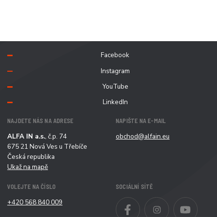
Facebook
Instagram
YouTube
LinkedIn
NAJDETE NÁS NA ADRESE
NAPIŠTE NA E-MAIL
ALFA IN a.s.
, č.p. 74
obchod@alfain.eu
675 21 Nová Ves u Třebíče
Česká republika
Ukaž na mapě
VOLEJTE NA ČÍSLO
SOCIÁLNÍ SÍTĚ
+420 568 840 009
Facebook
Instagram
YouT